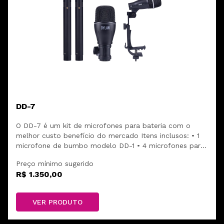
DD-7
O DD-7 é um kit de microfones para bateria com o
melhor custo benefício do mercado Itens inclusos: • 1
microfone de bumbo modelo DD-1 • 4 microfones para
tons e caixa modelo DD-4 • 2 overs modelo DD-2 • 1
Preço mínimo sugerido
hard case para transporte e armazenamento
R$ 1.350,00
VER PRODUTO