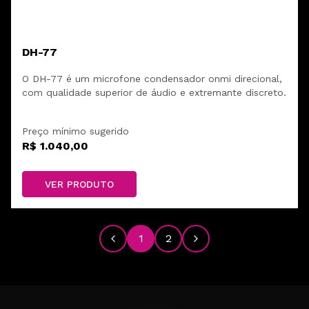
DH-77
O DH-77 é um microfone condensador onmi direcional,
com qualidade superior de áudio e extremante discreto.
Preço mínimo sugerido
R$ 1.040,00
VER PRODUTO
1
2
Anterior
Próximo