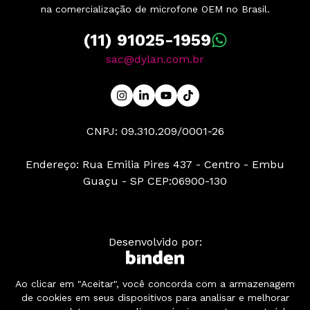
na comercialização de microfone OEM no Brasil.
(11) 91025-1959
sac@dylan.com.br
CNPJ: 09.310.209/0001-26
Endereço: Rua Emilia Pires 437 - Centro - Embu
Guaçu - SP CEP:06900-130
Desenvolvido por:
Ao clicar em "Aceitar", você concorda com a armazenagem
© 2025 | Dylan BE YOUR SOUND .:. Todos os direitos
de cookies em seus dispositivos para analisar e melhorar
reservados