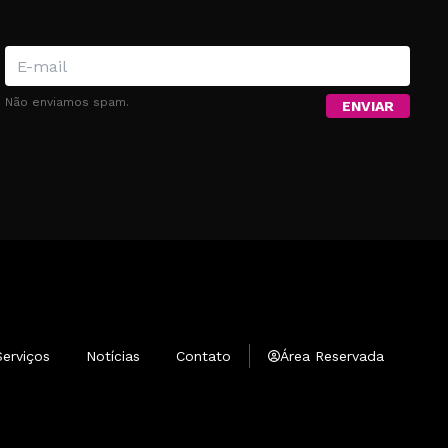
!
Não enviamos spam.
ENVIAR
Serviços
Notícias
Contato
Área Reservada