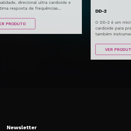
ualidade, direcional ultra cardioide e
ima resposta de frequências...
DD-2
O DD-2 é um mic
ER PRODUTO
cardioide para pr
também instrumen
corais.
VER PRODU
Newsletter