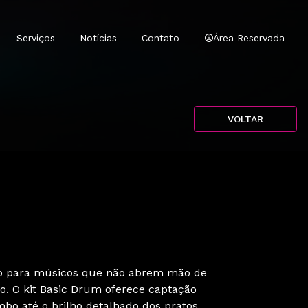
Serviços
Notícias
Contato
Área Reservada
tantes
mprar
VOLTAR
e
Antenas
ado para músicos que não abrem mão de
io. O kit Basic Drum oferece captação
bo até o brilho detalhado dos pratos.