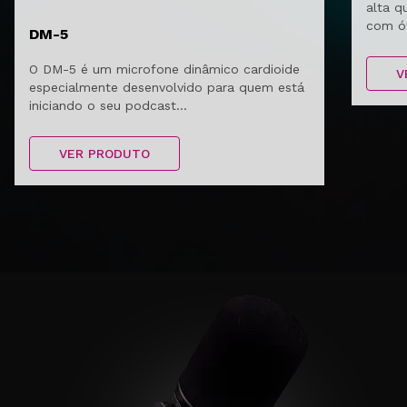
alta q
com ót
DM-5
O DM-5 é um microfone dinâmico cardioide
V
especialmente desenvolvido para quem está
iniciando o seu podcast...
VER PRODUTO