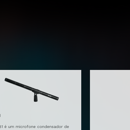
1
81 é um microfone condensador de