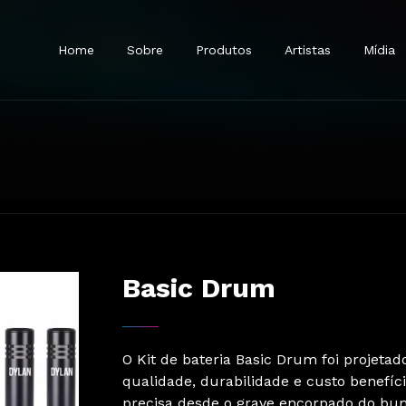
Home
Sobre
Produtos
Artistas
Mídia
Represen
Onde Co
 Sem Fio
Microfones Com Fio
Fones De Ouvido
Acessórios
Em brev
Basic Drum
O Kit de bateria Basic Drum foi projet
qualidade, durabilidade e custo benefíc
precisa desde o grave encorpado do bum