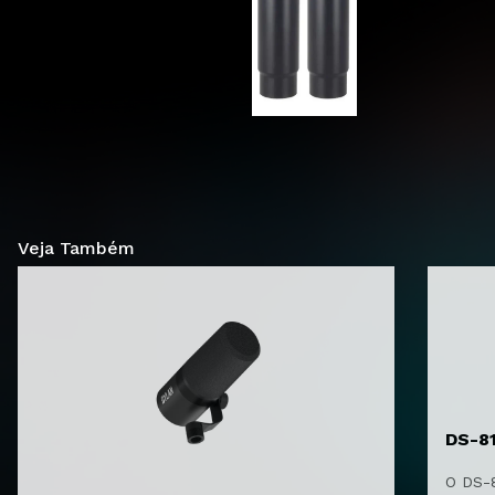
Veja Também
DS-8
O DS-