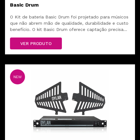
Basic Drum
O Kit de bateria Basic Drum foi projetado para músicos
que não abrem mão de qualidade, durabilidade e custo
benefício. O kit Basic Drum oferece captação precisa
desde o grave encorpado do bumbo até o brilho
detalhado dos pratos. Ideal para igrejas, estúdios e
VER PRODUTO
shows ao vivo.
NEW