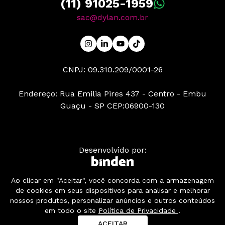
(11) 91025-1959
sac@dylan.com.br
CNPJ: 09.310.209/0001-26
Endereço: Rua Emilia Pires 437 - Centro - Embu
Guaçu - SP CEP:06900-130
Desenvolvido por:
Ao clicar em "Aceitar", você concorda com a armazenagem
© 2025 | Dylan BE YOUR SOUND .:. Todos os direitos
de cookies em seus dispositivos para analisar e melhorar
reservados
nossos produtos, personalizar anúncios e outros conteúdos
Política de Privacidade e LGPD
em todo o site
Política de Privacidade
.
ACEITAR