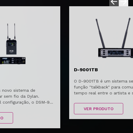
D-9001TB
O D-9001TB é um sistema s
função "talkback" para com
 novo sistema de
tempo real entre o artista e
r sem fio da Dylan.
técnicos de som.
il configuração, o DSM-901
ico de frequência,
VER PRODUTO
 infravermelho, função
TO
aterias recarregáveis. Além
istema true diversity de
packs, garantindo assim