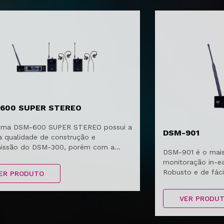
600 SUPER STEREO
tema DSM-600 SUPER STEREO possui a
DSM-901
 qualidade de construção e
issão do DSM-300, porém com a
DSM-901 é o mais
 stereo.
monitoração in-ea
Robusto e de fác
ER PRODUTO
tem scan automát
sincronização via
VER PRODU
stereo e mono e b
disso conta com s
antenas nos body