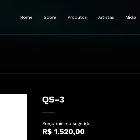
Home
Sobre
Produtos
Artistas
Mídia
Represen
Onde Co
 Sem Fio
Microfones Com Fio
Fones De Ouvido
Acessórios
Em brev
QS-3
Preço mínimo sugerido
R$ 1.520,00