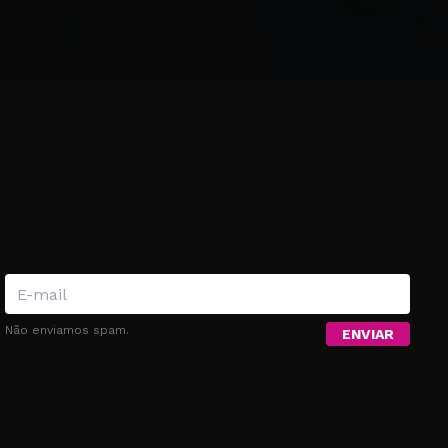
e transmissão.
!
Não enviamos spam.
ENVIAR