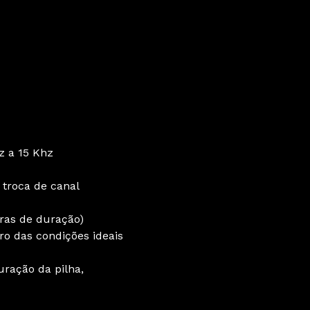
z a 15 Khz
 troca de canal
oras de duração)
ro das condições ideais
uração da pilha,