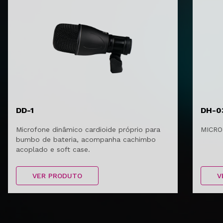
DD-1
DH-0
Microfone dinâmico cardioide próprio para
MICRO
bumbo de bateria, acompanha cachimbo
acoplado e soft case.
VER PRODUTO
V