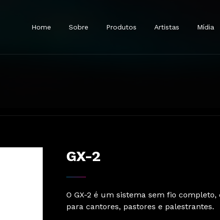
Home
Sobre
Produtos
Artistas
Mídia
Represen
Onde Co
 Sem Fio
Microfones Com Fio
Fones De Ouvido
Acessórios
Em brev
GX-2
O GX-2 é um sistema sem fio completo,
para cantores, pastores e palestrantes.