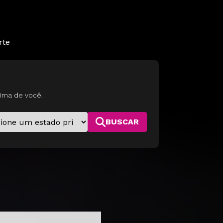
rte
ima de você.
BUSCAR