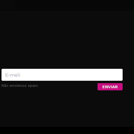
!
Não enviamos spam.
ENVIAR